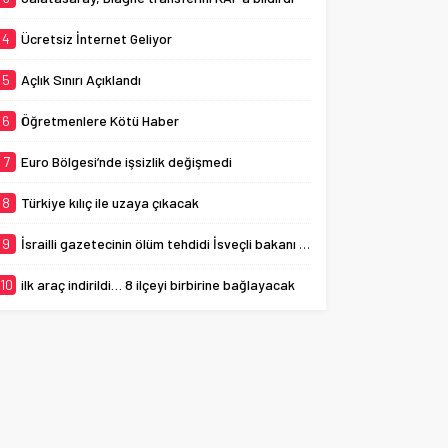
4
Ücretsiz İnternet Geliyor
5
Açlık Sınırı Açıklandı
6
Öğretmenlere Kötü Haber
7
Euro Bölgesi’nde işsizlik değişmedi
8
Türkiye kılıç ile uzaya çıkacak
9
İsrailli gazetecinin ölüm tehdidi İsveçli bakanı ağlattı
10
ilk araç indirildi… 8 ilçeyi birbirine bağlayacak