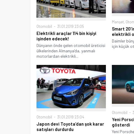
Manşet
,
Otom
Otomobil
31.01.2019 23:05
Smart 20’i
Elektrikli araçlar 114 bin kişiyi
elektrikli 
işinden edecek!
Daimler büny
Dünyanın önde gelen otomobil üreticisi
için küçük o
ülkelerinden Almanya’da, yanmalı
motorlardan elektrikli...
Otomobil
3
Otomobil
31.01.2019 23:04
Yeni Pors
Japon devi Toyota’dan şok karar
gösterdi
satışları durdurdu
Yeni Porsch