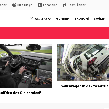
arlar
Bize Ulaşın
Eczaneler
Resmi İlanlar
ANASAYFA
GÜNDEM
EKONOMİ
SAĞLIK
elç
rkiye’ye gelecek
Dış dikiz aynaların yerine 
swagen’in dev tasarruf planı!