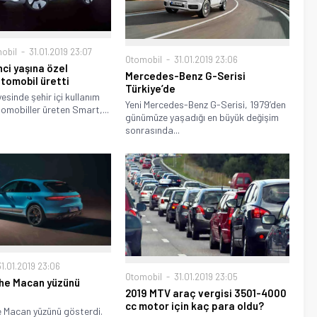
obil
31.01.2019 23:07
Otomobil
31.01.2019 23:06
nci yaşına özel
Mercedes-Benz G-Serisi
otomobil üretti
Türkiye’de
esinde şehir içi kullanım
Yeni Mercedes-Benz G-Serisi, 1979’den
tomobiller üreten Smart,...
günümüze yaşadığı en büyük değişim
sonrasında...
1.01.2019 23:06
Otomobil
31.01.2019 23:05
che Macan yüzünü
2019 MTV araç vergisi 3501-4000
cc motor için kaç para oldu?
e Macan yüzünü gösterdi.