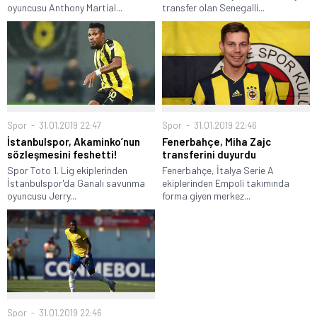
oyuncusu Anthony Martial...
transfer olan Senegalli...
Spor
31.01.2019 22:47
Spor
31.01.2019 22:46
İstanbulspor, Akaminko’nun
Fenerbahçe, Miha Zajc
sözleşmesini feshetti!
transferini duyurdu
Spor Toto 1. Lig ekiplerinden
Fenerbahçe, İtalya Serie A
İstanbulspor'da Ganalı savunma
ekiplerinden Empoli takımında
oyuncusu Jerry...
forma giyen merkez...
Spor
31.01.2019 22:46