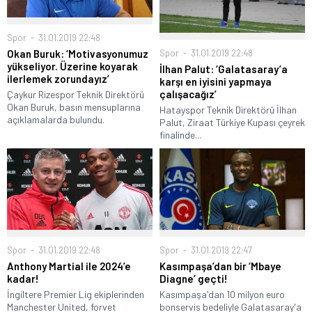
Spor
31.01.2019 22:48
Spor
31.01.2019 22:48
Okan Buruk: ‘Motivasyonumuz
yükseliyor. Üzerine koyarak
İlhan Palut: ‘Galatasaray’a
ilerlemek zorundayız’
karşı en iyisini yapmaya
çalışacağız’
Çaykur Rizespor Teknik Direktörü
Okan Buruk, basın mensuplarına
Hatayspor Teknik Direktörü İlhan
açıklamalarda bulundu.
Palut, Ziraat Türkiye Kupası çeyrek
finalinde...
Spor
31.01.2019 22:48
Spor
31.01.2019 22:47
Anthony Martial ile 2024’e
Kasımpaşa’dan bir ‘Mbaye
kadar!
Diagne’ geçti!
İngiltere Premier Lig ekiplerinden
Kasımpaşa'dan 10 milyon euro
Manchester United, forvet
bonservis bedeliyle Galatasaray'a