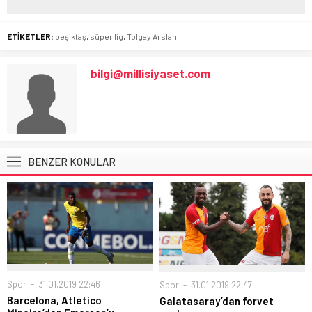
ETİKETLER:
beşiktaş
,
süper lig
,
Tolgay Arslan
bilgi@millisiyaset.com
BENZER KONULAR
Spor
31.01.2019 22:46
Spor
31.01.2019 22:47
Barcelona, Atletico
Galatasaray’dan forvet