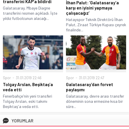
transferini KAP’a bildirdi
İlhan Palut: ‘Galatasaray’a
karşı en iyisini yapmaya
Galatasaray, Mbaye Diagne
çalışacağız’
transferini resmen açıkladı. İşte
yıldız futbolcunun alacağı...
Hatayspor Teknik Direktörü İlhan
Palut, Ziraat Türkiye Kupası çeyrek
finalinde...
Spor
31.01.2019 22:46
Spor
31.01.2019 22:47
Tolgay Arslan, Beşiktaş’a
Galatasaray’dan forvet
veda etti
paylaşımı
Fenerbahçe'nin yeni transferi
Galatasaray, devre arası transfer
Tolgay Arslan, eski takımı
döneminin sona ermesine kısa bir
Beşiktaş'a veda etti.
süre...
YORUMLAR