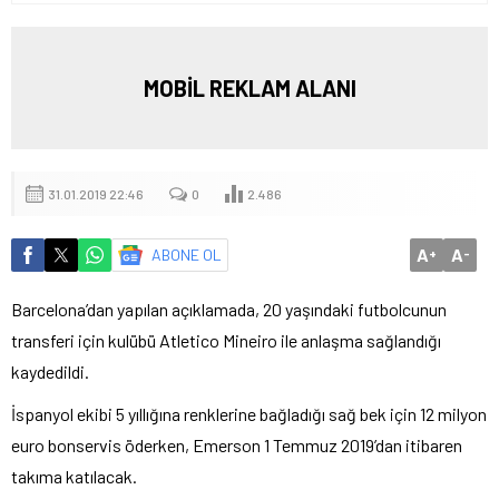
MOBİL REKLAM ALANI
31.01.2019 22:46
0
2.486
A
A
ABONE OL
+
-
Barcelona’dan yapılan açıklamada, 20 yaşındaki futbolcunun
transferi için kulübü Atletico Mineiro ile anlaşma sağlandığı
kaydedildi.
İspanyol ekibi 5 yıllığına renklerine bağladığı sağ bek için 12 milyon
euro bonservis öderken, Emerson 1 Temmuz 2019’dan itibaren
takıma katılacak.