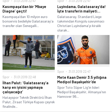
Spor
31.01.2019 22:47
Spor
31.01.2019 22:47
Kasımpaşa’dan bir ‘Mbaye
Luyindama, Galatasaray’da!
Diagne’ geçti!
İşte transferin maliyeti…
Kasımpaşa'dan 10 milyon euro
Galatasaray, Standard Liege
bonservis bedeliyle Galatasaray'a
takımından Kongolu savunmacı
transfer olan Senegalli...
Christian Luyindama'yı kiralık
olarak...
Spor
31.01.2019 22:47
Spor
31.01.2019 22:48
Mete Kaan Demir 3.5 yıllığına
Medipol Başakşehir’de
İlhan Palut: ‘Galatasaray’a
karşı en iyisini yapmaya
Spor Toto Süper Lig'in lideri
çalışacağız’
Medipol Başakşehir, Almanya'nın
Hannover 96...
Hatayspor Teknik Direktörü İlhan
Palut, Ziraat Türkiye Kupası çeyrek
finalinde...