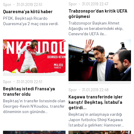
Spor
31.01.2019 22:47
Spor
31.01.2019 22:51
Trabzonspor’dan kritik UEFA
Quaresma’ya kötü haber
görüşmesi
PFDK, Beşiktaşlı Ricardo
Trabzonspor Başkanı Ahmet
Quaresma'ya 2 maç ceza verdi.
Ağaoğlu ve beraberindeki ekip,
Cenevre'de UEFA ile...
Spor
31.01.2019 22:51
Beşiktaş istedi Fransa’ya
Spor
31.01.2019 22:48
transfer oldu
Kagawa transferinde işler
Beşiktaş'ın transfer listesinde olan
karıştı! Beşiktaş, İstabul’a
Georges-Kevin N'Koudou, transfer
getirdi…
döneminin son gününde...
Beşiktaş'ın anlaşmaya vardığı
Japon futbolcu Shinji Kagawa
İstanbul'a gelirken; Hannover...