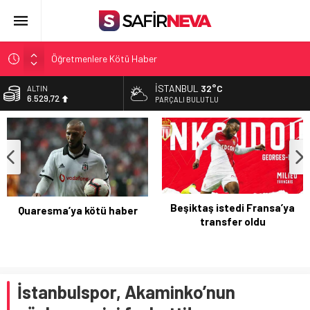
Öğretmenlere Kötü Haber
FETÖ’nün kritik ismi tutuklandı
İSTANBUL
32°C
ALTIN
6.529,72
Son dakika… İstanbul’da trafik felç
PARÇALI BULUTLU
Yunanistan Başbakanı Çipras Türkiye’ye gelecek
BİST
13.703,13
Açlık Sınırı Açıklandı
DOLAR
47,5844
EURO
55,1152
Beşiktaş istedi Fransa’ya
Quaresma’ya kötü haber
transfer oldu
İstanbulspor, Akaminko’nun