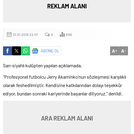
REKLAM ALANI
31.01.2019 22:47
0
696
A
A
ABONE OL
+
-
Sarı-siyahlı kulüpten yapılan açıklamada,
“Profesyonel futbolcu Jerry Akaminko’nun sözleşmesi karşılıklı
olarak feshedilmiştir. Kendisine katkılarından dolayı teşekkür
ediyor, bundan sonraki kariyerinde başarılar diliyoruz.” denildi.
ARA REKLAM ALANI