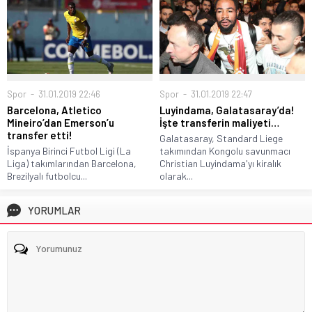
Spor
31.01.2019 22:46
Spor
31.01.2019 22:47
Barcelona, Atletico
Luyindama, Galatasaray’da!
Mineiro’dan Emerson’u
İşte transferin maliyeti…
transfer etti!
Galatasaray, Standard Liege
İspanya Birinci Futbol Ligi (La
takımından Kongolu savunmacı
Liga) takımlarından Barcelona,
Christian Luyindama'yı kiralık
Brezilyalı futbolcu...
olarak...
YORUMLAR