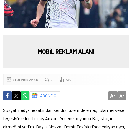
MOBİL REKLAM ALANI
31.01.2019 22:46
0
735
A
A
ABONE OL
+
-
Sosyal medya hesabından kendisi üzerinde emeği olan herkese
teşekkür eden Tolgay Arslan, “4 sene boyunca Beşiktaş’ın
ekmeğini yedim. Başta Nevzat Demir Tesisleri’nde çalışan aşçı,