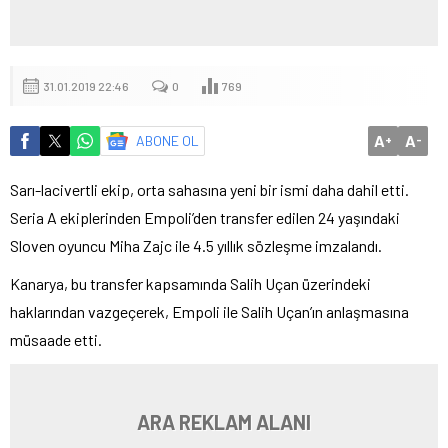
31.01.2019 22:46
0
769
A
A
ABONE OL
+
-
Sarı-lacivertli ekip, orta sahasına yeni bir ismi daha dahil etti.
Seria A ekiplerinden Empoli’den transfer edilen 24 yaşındaki
Sloven oyuncu Miha Zajc ile 4.5 yıllık sözleşme imzalandı.
Kanarya, bu transfer kapsamında Salih Uçan üzerindeki
haklarından vazgeçerek, Empoli ile Salih Uçan’ın anlaşmasına
müsaade etti.
ARA REKLAM ALANI