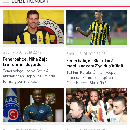
BENZER KONULAR
Spor
31.01.2019 22:46
Spor
31.01.2019 22:48
Fenerbahçe, Miha Zajc
Fenerbahçeli Skrtel’in 3
transferini duyurdu
maçlık cezası 2’ye düşürüldü
Fenerbahçe, İtalya Serie A
Tahkim Kurulu, Ümraniyespor
ekiplerinden Empoli takımında
maçında kırmızı kart gören
forma giyen merkez...
Fenerbahçeli Skrtel'in 3...