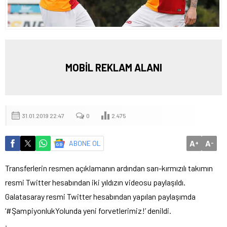
MOBİL REKLAM ALANI
31.01.2019 22:47
0
2.475
A
A
ABONE OL
+
-
Transferlerin resmen açıklamanın ardından sarı-kırmızılı takımın
resmi Twitter hesabından iki yıldızın videosu paylaşıldı.
Galatasaray resmi Twitter hesabından yapılan paylaşımda
‘#ŞampiyonlukYolunda yeni forvetlerimiz!’ denildi.