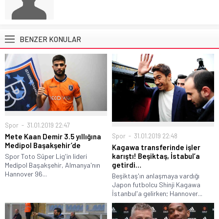
BENZER KONULAR
Spor
31.01.2019 22:47
Spor
31.01.2019 22:48
Mete Kaan Demir 3.5 yıllığına
Medipol Başakşehir’de
Kagawa transferinde işler
karıştı! Beşiktaş, İstabul’a
Spor Toto Süper Lig'in lideri
getirdi…
Medipol Başakşehir, Almanya'nın
Hannover 96...
Beşiktaş'ın anlaşmaya vardığı
Japon futbolcu Shinji Kagawa
İstanbul'a gelirken; Hannover...