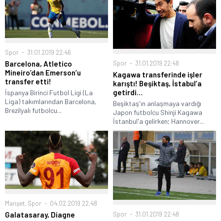
Spor
31.01.2019 22:46
Spor
31.01.2019 22:48
Barcelona, Atletico
Mineiro’dan Emerson’u
Kagawa transferinde işler
transfer etti!
karıştı! Beşiktaş, İstabul’a
getirdi…
İspanya Birinci Futbol Ligi (La
Liga) takımlarından Barcelona,
Beşiktaş'ın anlaşmaya vardığı
Brezilyalı futbolcu...
Japon futbolcu Shinji Kagawa
İstanbul'a gelirken; Hannover...
Manşet
,
Spor
04.02.2019 22:48
Spor
31.01.2019 22:48
Galatasaray, Diagne