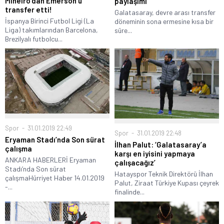
Mineiro’dan Emerson’u
paylaşımı
transfer etti!
Galatasaray, devre arası transfer
İspanya Birinci Futbol Ligi (La
döneminin sona ermesine kısa bir
Liga) takımlarından Barcelona,
süre...
Brezilyalı futbolcu...
Spor
31.01.2019 22:49
Spor
31.01.2019 22:48
Eryaman Stadı’nda Son sürat
İlhan Palut: ‘Galatasaray’a
çalışma
karşı en iyisini yapmaya
ANKARA HABERLERİ Eryaman
çalışacağız’
Stadı’nda Son sürat
Hatayspor Teknik Direktörü İlhan
çalışmaHürriyet Haber 14.01.2019
Palut, Ziraat Türkiye Kupası çeyrek
-...
finalinde...