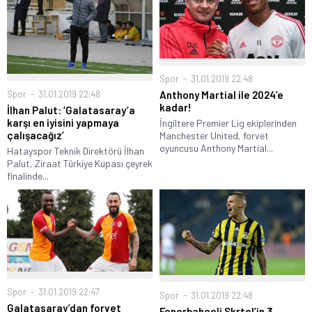
Spor
31.01.2019 22:48
Spor
31.01.2019 22:48
Anthony Martial ile 2024’e
kadar!
İlhan Palut: ‘Galatasaray’a
karşı en iyisini yapmaya
İngiltere Premier Lig ekiplerinden
çalışacağız’
Manchester United, forvet
oyuncusu Anthony Martial...
Hatayspor Teknik Direktörü İlhan
Palut, Ziraat Türkiye Kupası çeyrek
finalinde...
Spor
31.01.2019 22:47
Spor
31.01.2019 22:48
Galatasaray’dan forvet
Fenerbahçeli Skrtel’in 3