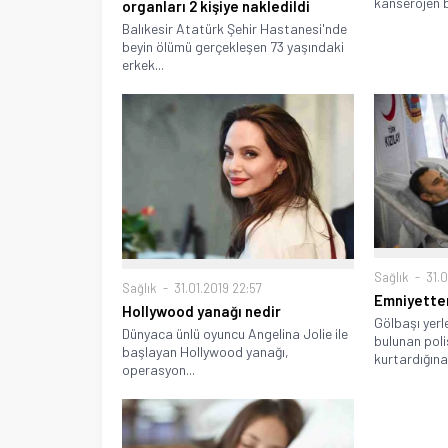
kanserojen b
organları 2 kişiye nakledildi
Balıkesir Atatürk Şehir Hastanesi'nde
beyin ölümü gerçekleşen 73 yaşındaki
erkek...
Sağlık
31.0
Sağlık
31.01.2019 22:57
Emniyetten
Hollywood yanağı nedir
Gölbaşı yer
Dünyaca ünlü oyuncu Angelina Jolie ile
bulunan poli
başlayan Hollywood yanağı,
kurtardığına.
operasyon...