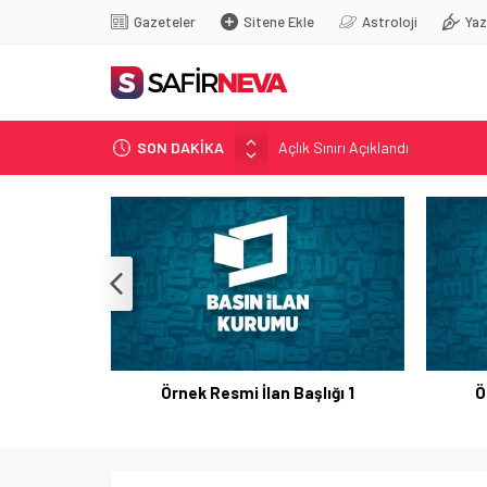
Gazeteler
Sitene Ekle
Astroloji
Yaz
Açlık Sınırı Açıklandı
SON DAKİKA
Öğretmenlere Kötü Haber
FETÖ’nün kritik ismi tutuklandı
Son dakika… İstanbul’da trafik f
Yunanistan Başbakanı Çipras Tü
Örnek Resmi İlan Başlığı 1
Ö