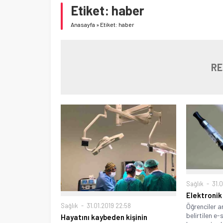
Etiket:
haber
Anasayfa
»
Etiket: haber
RE
Sağlık
31.0
Elektronik
Sağlık
31.01.2019 22:58
Öğrenciler ar
belirtilen e-
Hayatını kaybeden kişinin