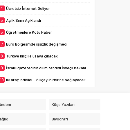
4
Ücretsiz İnternet Geliyor
5
Açlık Sınırı Açıklandı
6
Öğretmenlere Kötü Haber
7
Euro Bölgesi’nde işsizlik değişmedi
8
Türkiye kılıç ile uzaya çıkacak
9
İsrailli gazetecinin ölüm tehdidi İsveçli bakanı ağlattı
10
ilk araç indirildi… 8 ilçeyi birbirine bağlayacak
ündem
Köşe Yazıları
ağlık
Biyografi