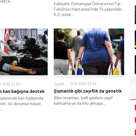
aşta...
Eskişehir Osmangazi Üniversitesi Tıp
Fakültesi Hastanesi'nde 74 yaşındaki
K.S. isimli...
Sağlık
31.01.2019 22:54
1.2019 22:54
Şişmanlık gibi zayıflık da genetik
 kan bağışına destek
Bilim insanları, belli genlerin zayıf
leşkesinde kan bağışında
kalmakla ya da kilo almaya...
sler, bu durumun hayat
..