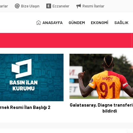
arlar
Bize Ulaşın
Eczaneler
Resmi İlanlar
ANASAYFA
GÜNDEM
EKONOMİ
SAĞLIK
elç
rkiye’ye gelecek
Galatasaray, Diagne transferi
rnek Resmi İlan Başlığı 2
bildirdi