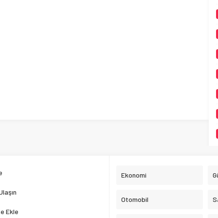
e
Ekonomi
G
Ulaşın
Otomobil
S
e Ekle