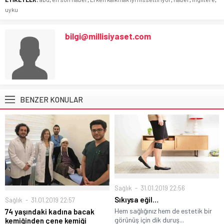
uyku
bilgi@millisiyaset.com
BENZER KONULAR
Sağlık
31.01.2019 22:56
Sıkıysa eğil…
Sağlık
31.01.2019 22:57
Hem sağlığınız hem de estetik bir
74 yaşındaki kadına bacak
görünüş için dik duruş...
kemiğinden çene kemiği