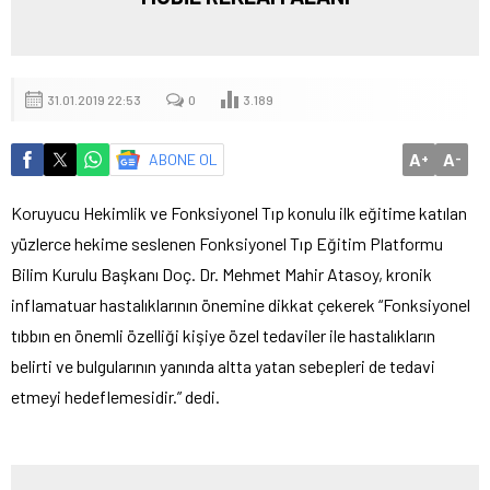
31.01.2019 22:53
0
3.189
A
A
ABONE OL
+
-
Koruyucu Hekimlik ve Fonksiyonel Tıp konulu ilk eğitime katılan
yüzlerce hekime seslenen Fonksiyonel Tıp Eğitim Platformu
Bilim Kurulu Başkanı Doç. Dr. Mehmet Mahir Atasoy, kronik
inflamatuar hastalıklarının önemine dikkat çekerek “Fonksiyonel
tıbbın en önemli özelliği kişiye özel tedaviler ile hastalıkların
belirti ve bulgularının yanında altta yatan sebepleri de tedavi
etmeyi hedeflemesidir.” dedi.