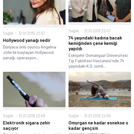
Sağlık
31.01.2019 22:57
Sağlık
31.01.2019 22:57
74 yaşındaki kadına bacak
Hollywood yanağı nedir
kemiğinden çene kemiği
Dünyaca ünlü oyuncu Angelina
yapıldı
Jolie ile başlayan Hollywood
Eskişehir Osmangazi Üniversitesi
yanağı, operasyon...
Tıp Fakültesi Hastanesi'nde 74
yaşındaki K.S. isimli...
Sağlık
31.01.2019 22:58
Sağlık
31.01.2019 22:56
Elektronik sigara zehir
Omurgan ne kadar esnekse o
saçıyor
kadar gençsin