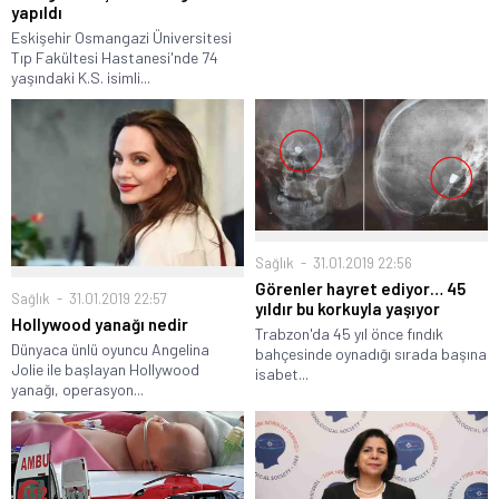
yapıldı
Eskişehir Osmangazi Üniversitesi
Tıp Fakültesi Hastanesi'nde 74
yaşındaki K.S. isimli...
Sağlık
31.01.2019 22:56
Görenler hayret ediyor… 45
Sağlık
31.01.2019 22:57
yıldır bu korkuyla yaşıyor
Hollywood yanağı nedir
Trabzon'da 45 yıl önce fındık
Dünyaca ünlü oyuncu Angelina
bahçesinde oynadığı sırada başına
Jolie ile başlayan Hollywood
isabet...
yanağı, operasyon...