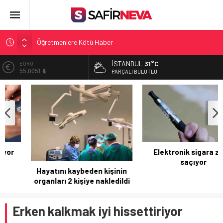
Öğretmenlere Kötü Haber
FETÖ’nün kritik ismi tutuklandı
İSTANBUL
31°C
ALTIN
6.584,66
Son dakika… İstanbul’da trafik felç
PARÇALI BULUTLU
Yunanistan Başbakanı Çipras Türkiye’ye gelecek
BİST
13.889,75
Açlık Sınırı Açıklandı
DOLAR
47,7046
EURO
55,0051
Elektronik sigara zehir
saçıyor
Hayatını kaybeden kişinin
organları 2 kişiye nakledildi
Erken kalkmak iyi hissettiriyor