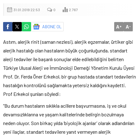
31.01.2019 22:53
0
2.767
A
A
ABONE OL
+
-
Astım, alerjik rinit (saman nezlesi), alerjik egzemalar, ürtiker gibi
alerjik hastalığı olan hastaların büyük çoğunluğunda, standart
alerji tedaviler ile başarılı sonuçlar elde edilebildiğini belirten
Türkiye Ulusal Alerji ve İmmünoloji Derneği Yönetim Kurulu Üyesi
Prof. Dr. Ferda Öner Erkekol, bir grup hastada standart tedavilerin
hastalığın kontrolünü sağlamakta yetersiz kaldığını kaydetti.
Prof Erkekol şunları söyledi:
“Bu durum hastaların sıklıkla acillere başvurmasına, iş ve okul
devamsızlıklarına ve yaşam kalitelerinde belirgin bozulmaya
neden oluyor. Son birkaç yılda ‘biyolojik ajanlar’ olarak adlandırılan
yeni ilaçlar, standart tedavilere yanıt vermeyen alerjik