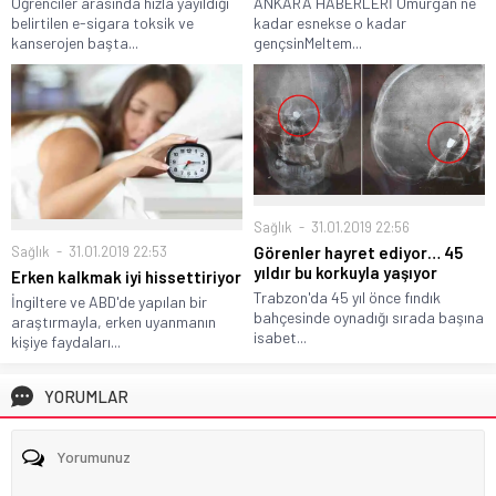
Öğrenciler arasında hızla yayıldığı
ANKARA HABERLERİ Omurgan ne
belirtilen e-sigara toksik ve
kadar esnekse o kadar
kanserojen başta...
gençsinMeltem...
Sağlık
31.01.2019 22:56
Sağlık
31.01.2019 22:53
Görenler hayret ediyor… 45
yıldır bu korkuyla yaşıyor
Erken kalkmak iyi hissettiriyor
Trabzon'da 45 yıl önce fındık
İngiltere ve ABD'de yapılan bir
bahçesinde oynadığı sırada başına
araştırmayla, erken uyanmanın
isabet...
kişiye faydaları...
YORUMLAR