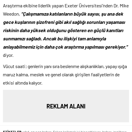
Araştırma ekibine liderlik yapan Exeter Üniversitesi’nden Dr. Mike
Weedon,
“Çalışmamıza katılanların büyük sayısı, şu ana dek
gece kuşlarının şizofreni gibi akıl sağlığı sorunları yaşaması
riskinin daha yüksek olduğunu gösteren en güçlü kanıtları
sunmamızı sağladı. Ancak bu ilişkiyi tam anlamıyla
anlayabilmemiz için daha çok araştırma yapılması gerekiyor.”
diyor.
Vücut saati; genlerin yanı sıra beslenme alışkanlıkları, yapay ışığa
maruz kalma, meslek ve genel olarak girişilen faaliyetlerin de
etkisi altında kalıyor.
REKLAM ALANI
ETİKETLER:
abd
,
en son haber
,
Erken kalkmak iyi hissettiriyor
,
haber
,
ingiltere
,