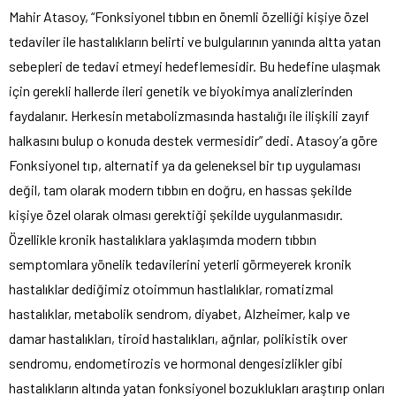
Mahir Atasoy, “Fonksiyonel tıbbın en önemli özelliği kişiye özel
tedaviler ile hastalıkların belirti ve bulgularının yanında altta yatan
sebepleri de tedavi etmeyi hedeflemesidir. Bu hedefine ulaşmak
için gerekli hallerde ileri genetik ve biyokimya analizlerinden
faydalanır. Herkesin metabolizmasında hastalığı ile ilişkili zayıf
halkasını bulup o konuda destek vermesidir” dedi. Atasoy’a göre
Fonksiyonel tıp, alternatif ya da geleneksel bir tıp uygulaması
değil, tam olarak modern tıbbın en doğru, en hassas şekilde
kişiye özel olarak olması gerektiği şekilde uygulanmasıdır.
Özellikle kronik hastalıklara yaklaşımda modern tıbbın
semptomlara yönelik tedavilerini yeterli görmeyerek kronik
hastalıklar dediğimiz otoimmun hastlalıklar, romatizmal
hastalıklar, metabolik sendrom, diyabet, Alzheimer, kalp ve
damar hastalıkları, tiroid hastalıkları, ağrılar, polikistik over
sendromu, endometirozis ve hormonal dengesizlikler gibi
hastalıkların altında yatan fonksiyonel bozuklukları araştırıp onları