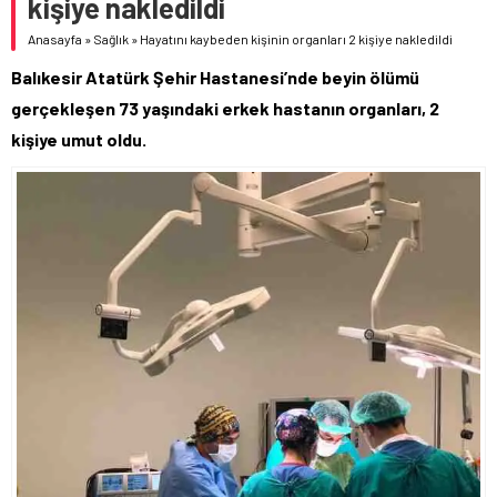
kişiye nakledildi
Anasayfa
»
Sağlık
»
Hayatını kaybeden kişinin organları 2 kişiye nakledildi
Balıkesir Atatürk Şehir Hastanesi’nde beyin ölümü
gerçekleşen 73 yaşındaki erkek hastanın organları, 2
kişiye umut oldu.