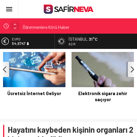
Öğretmenlere Kötü Haber
FETÖ’nün kritik ismi tutuklandı
İSTANBUL
31°C
ALTIN
6.499,25
Son dakika… İstanbul’da trafik felç
AÇIK
Yunanistan Başbakanı Çipras Türkiye’ye gelecek
BİST
13.798,82
Açlık Sınırı Açıklandı
DOLAR
47,5921
EURO
54,9747
Elektronik sigara zehir
saçıyor
74 yaşındaki kadına bacak
kemiğinden çene kemiği
yapıldı
Hayatını kaybeden kişinin organları 2