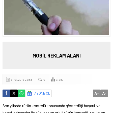
MOBİL REKLAM ALANI
31.01.2019 22:58
0
3.287
A
A
ABONE OL
+
-
Son yıllarda tütün kontrolü konusunda gösterdiği başarılı ve
kararlı çalışmalar ile dünyada en etkili tütün kontrolü uygulayan