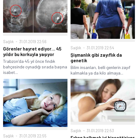
Sağlık
31.01.2019 22:56
Sağlık
31.01.2019 22:54
Görenler hayret ediyor… 45
yıldır bu korkuyla yaşıyor
Şişmanlık gibi zayıflık da
genetik
Trabzon'da 45 yıl önce fındık
bahçesinde oynadığı sırada başına
Bilim insanları, belli genlerin zayıf
isabet...
kalmakla ya da kilo almaya...
Sağlık
31.01.2019 22:53
Sağlık
31.01.2019 22:55
Erken kalkmak iyi hissettiriyor