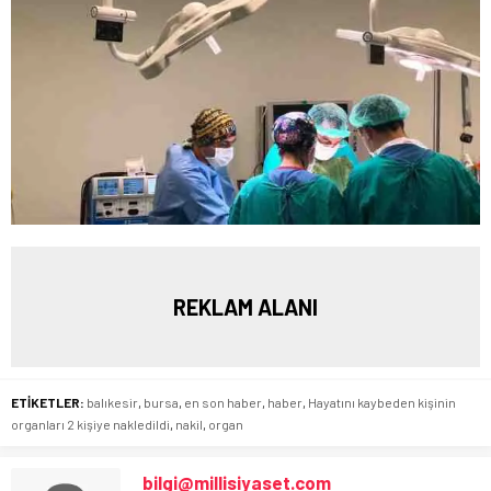
REKLAM ALANI
ETİKETLER:
balıkesir
,
bursa
,
en son haber
,
haber
,
Hayatını kaybeden kişinin
organları 2 kişiye nakledildi
,
nakil
,
organ
bilgi@millisiyaset.com