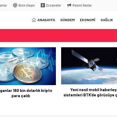
arlar
Bize Ulaşın
Eczaneler
Resmi İlanlar
ANASAYFA
GÜNDEM
EKONOMİ
SAĞLIK
elç
rkiye’ye gelecek
ni nesil mobil haberleşme
Xiaomi bu kez 5 kameralı t
leri BTK’de görücüye çıkacak
yapıyor!