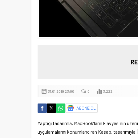
RE
31.01.2019 23:00
0
3.222
ABONE OL
Yaptığı tasarımla, MacBook’ların klavyesinin üzerin
uygulamalarını konumlandıran Kasap, tasarımıyla İng