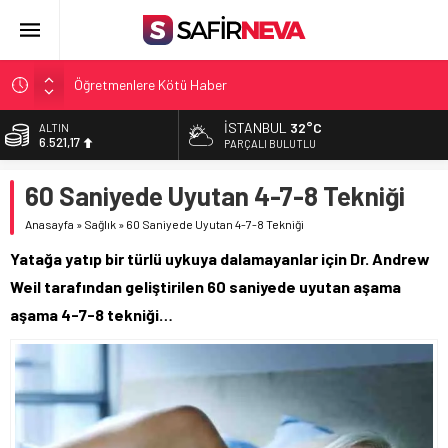
Öğretmenlere Kötü Haber
FETÖ’nün kritik ismi tutuklandı
İSTANBUL
32°C
ALTIN
6.521,17
Son dakika… İstanbul’da trafik felç
PARÇALI BULUTLU
Yunanistan Başbakanı Çipras Türkiye’ye gelecek
BİST
60 Saniyede Uyutan 4-7-8 Tekniği
13.685,30
Açlık Sınırı Açıklandı
Anasayfa
»
Sağlık
»
60 Saniyede Uyutan 4-7-8 Tekniği
DOLAR
47,5953
Yatağa yatıp bir türlü uykuya dalamayanlar için Dr. Andrew
EURO
Weil tarafından geliştirilen 60 saniyede uyutan aşama
55,0659
aşama 4-7-8 tekniği…