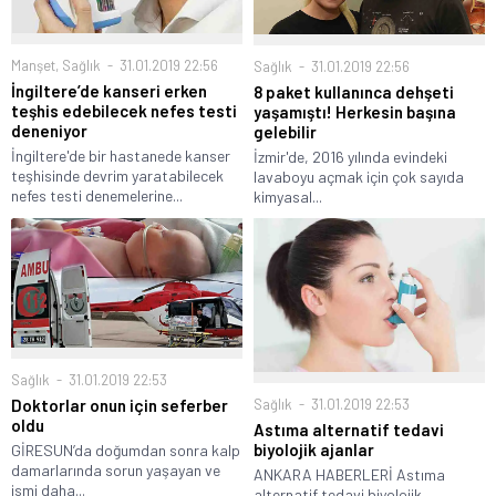
Manşet
,
Sağlık
31.01.2019 22:56
Sağlık
31.01.2019 22:56
İngiltere’de kanseri erken
8 paket kullanınca dehşeti
teşhis edebilecek nefes testi
yaşamıştı! Herkesin başına
deneniyor
gelebilir
İngiltere'de bir hastanede kanser
İzmir'de, 2016 yılında evindeki
teşhisinde devrim yaratabilecek
lavaboyu açmak için çok sayıda
nefes testi denemelerine...
kimyasal...
Sağlık
31.01.2019 22:53
Sağlık
31.01.2019 22:53
Doktorlar onun için seferber
oldu
Astıma alternatif tedavi
biyolojik ajanlar
GİRESUN’da doğumdan sonra kalp
damarlarında sorun yaşayan ve
ANKARA HABERLERİ Astıma
ismi daha...
alternatif tedavi biyolojik