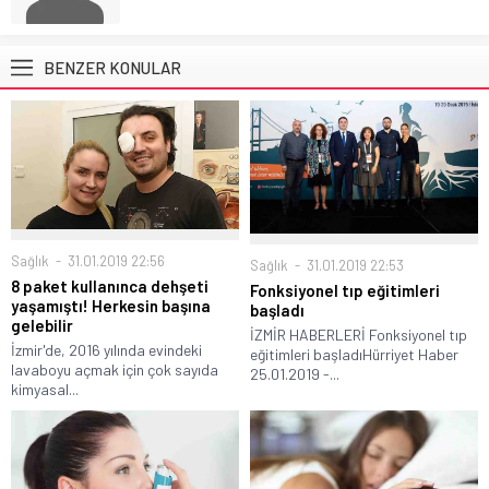
BENZER KONULAR
Sağlık
31.01.2019 22:56
Sağlık
31.01.2019 22:53
8 paket kullanınca dehşeti
Fonksiyonel tıp eğitimleri
yaşamıştı! Herkesin başına
başladı
gelebilir
İZMİR HABERLERİ Fonksiyonel tıp
İzmir'de, 2016 yılında evindeki
eğitimleri başladıHürriyet Haber
lavaboyu açmak için çok sayıda
25.01.2019 -...
kimyasal...