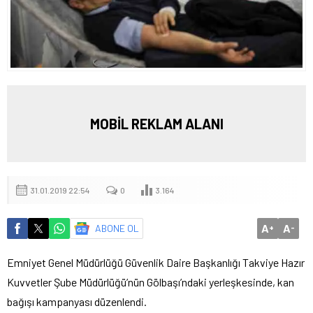
MOBİL REKLAM ALANI
31.01.2019 22:54
0
3.164
A
A
ABONE OL
+
-
Emniyet Genel Müdürlüğü Güvenlik Daire Başkanlığı Takviye Hazır
Kuvvetler Şube Müdürlüğü’nün Gölbaşı’ndaki yerleşkesinde, kan
bağışı kampanyası düzenlendi.