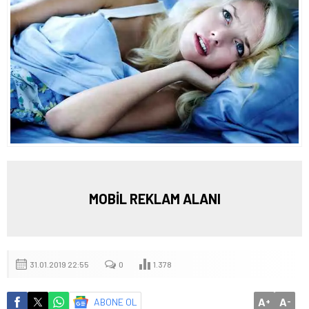
MOBİL REKLAM ALANI
31.01.2019 22:55
0
1.378
A
A
ABONE OL
+
-