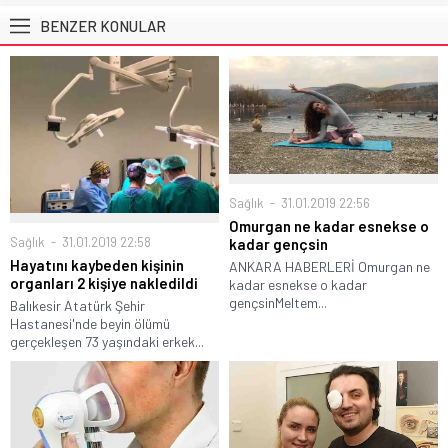
BENZER KONULAR
Sağlık
31.01.2019 22:56
Omurgan ne kadar esnekse o
Sağlık
31.01.2019 22:58
kadar gençsin
Hayatını kaybeden kişinin
ANKARA HABERLERİ Omurgan ne
organları 2 kişiye nakledildi
kadar esnekse o kadar
gençsinMeltem...
Balıkesir Atatürk Şehir
Hastanesi'nde beyin ölümü
gerçekleşen 73 yaşındaki erkek...