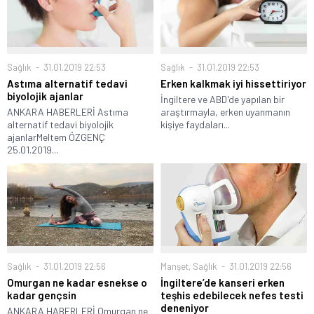
Sağlık
31.01.2019 22:53
Sağlık
31.01.2019 22:53
Astıma alternatif tedavi
Erken kalkmak iyi hissettiriyor
biyolojik ajanlar
İngiltere ve ABD'de yapılan bir
ANKARA HABERLERİ Astıma
araştırmayla, erken uyanmanın
alternatif tedavi biyolojik
kişiye faydaları...
ajanlarMeltem ÖZGENÇ
25.01.2019...
Manşet
,
Sağlık
31.01.2019 22:56
Sağlık
31.01.2019 22:56
İngiltere’de kanseri erken
Omurgan ne kadar esnekse o
teşhis edebilecek nefes testi
kadar gençsin
deneniyor
ANKARA HABERLERİ Omurgan ne