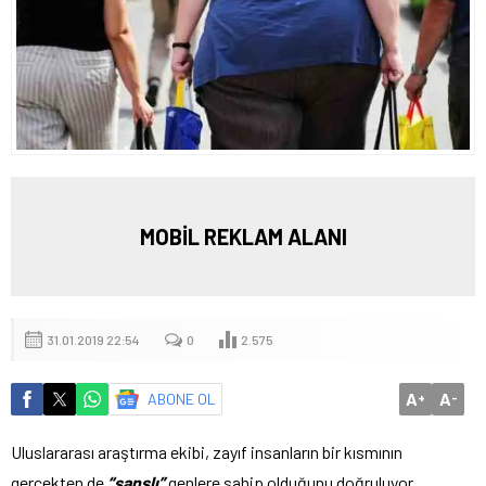
MOBİL REKLAM ALANI
31.01.2019 22:54
0
2.575
A
A
ABONE OL
+
-
Uluslararası araştırma ekibi, zayıf insanların bir kısmının
gerçekten de
“şanslı”
genlere sahip olduğunu doğruluyor.