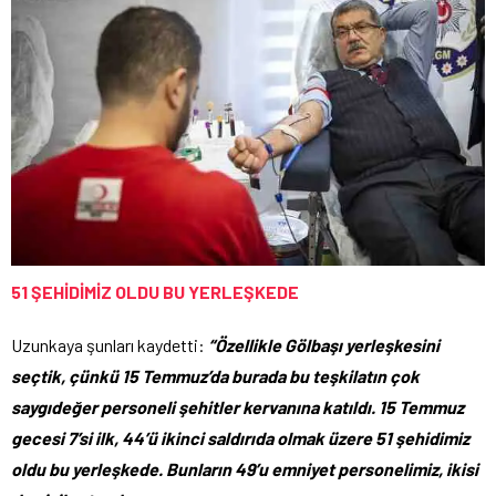
51 ŞEHİDİMİZ OLDU BU YERLEŞKEDE
Uzunkaya şunları kaydetti:
“Özellikle Gölbaşı yerleşkesini
seçtik, çünkü 15 Temmuz’da burada bu teşkilatın çok
saygıdeğer personeli şehitler kervanına katıldı. 15 Temmuz
gecesi 7’si ilk, 44’ü ikinci saldırıda olmak üzere 51 şehidimiz
oldu bu yerleşkede. Bunların 49’u emniyet personelimiz, ikisi