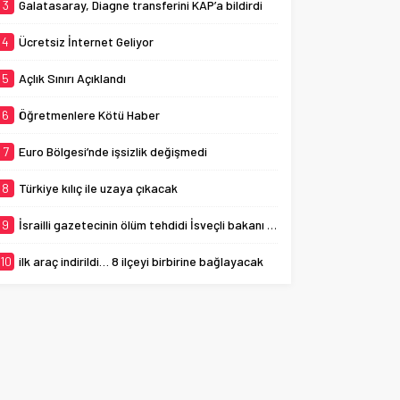
3
Galatasaray, Diagne transferini KAP’a bildirdi
4
Ücretsiz İnternet Geliyor
5
Açlık Sınırı Açıklandı
6
Öğretmenlere Kötü Haber
7
Euro Bölgesi’nde işsizlik değişmedi
8
Türkiye kılıç ile uzaya çıkacak
9
İsrailli gazetecinin ölüm tehdidi İsveçli bakanı ağlattı
10
ilk araç indirildi… 8 ilçeyi birbirine bağlayacak