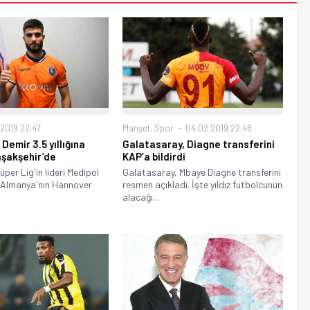
.2019 22:47
Manşet
,
Spor
04.02.2019 22:48
Demir 3.5 yıllığına
Galatasaray, Diagne transferini
şakşehir’de
KAP’a bildirdi
per Lig'in lideri Medipol
Galatasaray, Mbaye Diagne transferini
 Almanya'nın Hannover
resmen açıkladı. İşte yıldız futbolcunun
alacağı...