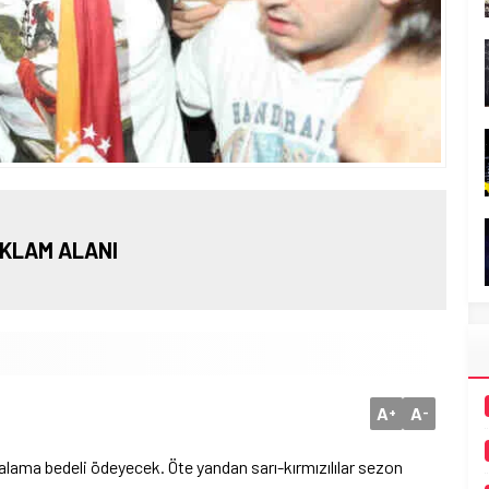
KLAM ALANI
A
A
+
-
ralama bedeli ödeyecek. Öte yandan sarı-kırmızılılar sezon