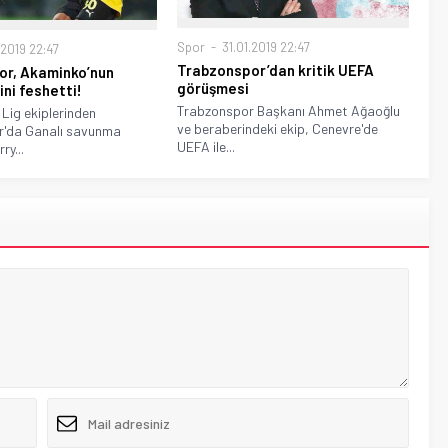
Spor
31.01.2019 22:47
.2019 22:47
Trabzonspor’dan kritik UEFA
or, Akaminko’nun
görüşmesi
ni feshetti!
Trabzonspor Başkanı Ahmet Ağaoğlu
 Lig ekiplerinden
ve beraberindeki ekip, Cenevre'de
r'da Ganalı savunma
UEFA ile...
ry...