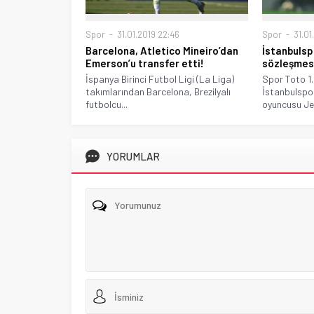
Spor
31.01.2019 22:46
Spor
31.01
Barcelona, Atletico Mineiro’dan
İstanbulsp
Emerson’u transfer etti!
sözleşmesi
İspanya Birinci Futbol Ligi (La Liga)
Spor Toto 1.
takımlarından Barcelona, Brezilyalı
İstanbulspo
futbolcu...
oyuncusu Jer
YORUMLAR