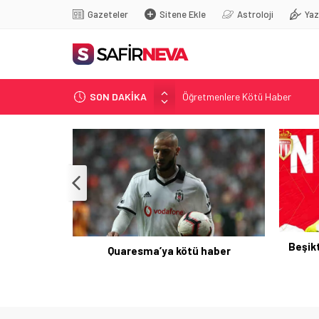
Gazeteler
Sitene Ekle
Astroloji
Yaz
Öğretmenlere Kötü Haber
SON DAKİKA
FETÖ’nün kritik ismi tutuklandı
Son dakika… İstanbul’da trafik f
Yunanistan Başbakanı Çipras Tü
Açlık Sınırı Açıklandı
Beşik
Quaresma’ya kötü haber
ferini KAP’a