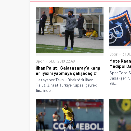
Spor
31.01
Mete Kaan 
Spor
31.01.2019 22:48
Medipol Ba
İlhan Palut: ‘Galatasaray’a karşı
Spor Toto Sü
en iyisini yapmaya çalışacağız’
Başakşehir,
Hatayspor Teknik Direktörü İlhan
96...
Palut, Ziraat Türkiye Kupası çeyrek
finalinde...