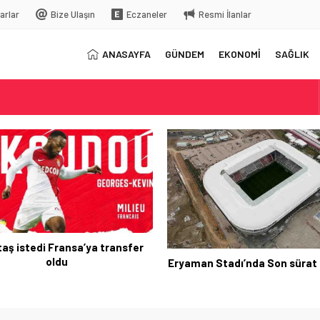
arlar
Bize Ulaşın
Eczaneler
Resmi İlanlar
ANASAYFA
GÜNDEM
EKONOMİ
SAĞLIK
elç
rkiye’ye gelecek
taş istedi Fransa’ya transfer
oldu
Eryaman Stadı’nda Son sürat