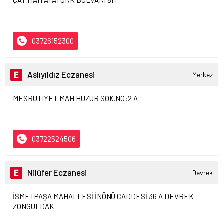
ÇAY MAH.ATATÜRK BULVARI 81 F
03726152300
Aslıyıldız Eczanesi
Merkez
MESRUTIYET MAH.HUZUR SOK.NO:2 A
03722524506
Nilüfer Eczanesi
Devrek
İSMETPAŞA MAHALLESİ İNÖNÜ CADDESİ 36 A DEVREK
ZONGULDAK