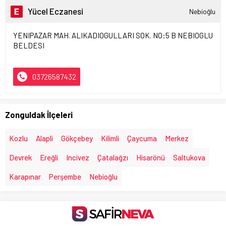
Yücel Eczanesi
Nebioğlu
YENIPAZAR MAH. ALIKADIOGULLARI SOK. NO:5 B NEBIOGLU
BELDESI
03726587432
Zonguldak İlçeleri
Kozlu
Alapli
Gökçebey
Kilimli
Çaycuma
Merkez
Devrek
Ereğli
Incivez
Çatalağzı
Hisarönü
Saltukova
Karapınar
Perşembe
Nebioğlu