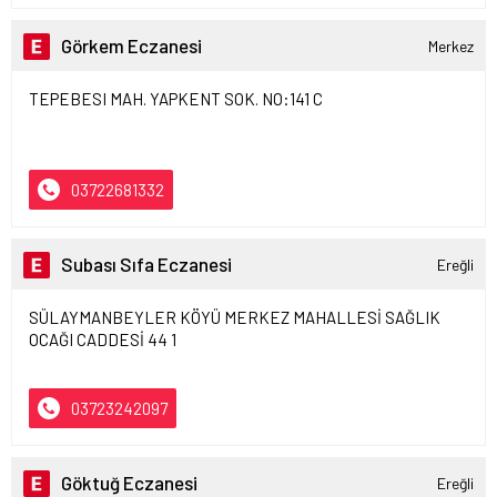
Görkem Eczanesi
Merkez
TEPEBESI MAH. YAPKENT SOK. NO:141 C
03722681332
Subası Sıfa Eczanesi
Ereğli
SÜLAYMANBEYLER KÖYÜ MERKEZ MAHALLESİ SAĞLIK
OCAĞI CADDESİ 44 1
03723242097
Göktuğ Eczanesi
Ereğli