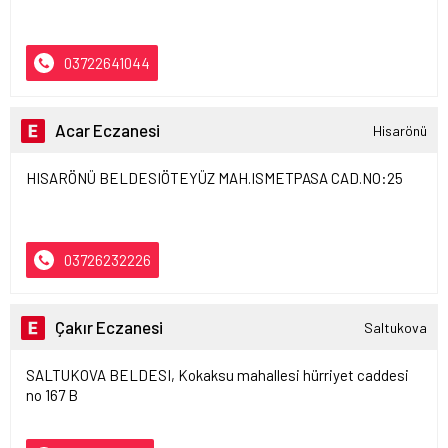
03722641044
Acar Eczanesi
Hisarönü
HISARÖNÜ BELDESIÖTEYÜZ MAH.ISMETPASA CAD.NO:25
03726232226
Çakır Eczanesi
Saltukova
SALTUKOVA BELDESI, Kokaksu mahallesi hürriyet caddesi
no 167 B