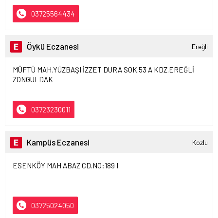
03725564434
Öykü Eczanesi
Ereğli
MÜFTÜ MAH.YÜZBAŞI İZZET DURA SOK.53 A KDZ.EREĞLİ
ZONGULDAK
03723230011
Kampüs Eczanesi
Kozlu
ESENKÖY MAH.ABAZ CD.NO:189 I
03725024050