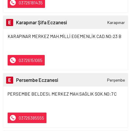
03726181435
Karapınar Şifa Eczanesi
Karapınar
KARAPINAR MERKEZ MAH.MİLLİ EGEMENLİK CAD.NO:23 B
03726151065
Persembe Eczanesi
Perşembe
PERSEMBE BELDESI, MERKEZ MAH.SAĞLIK SOK.NO:7 C
03726385555