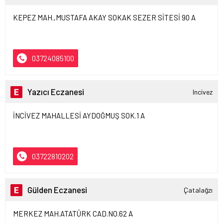
KEPEZ MAH.,MUSTAFA AKAY SOKAK SEZER SİTESİ 90 A
03724085100
Yazıcı Eczanesi
Incivez
İNCİVEZ MAHALLESİ AYDOĞMUŞ SOK.1 A
03722810202
Gülden Eczanesi
Çatalağzı
MERKEZ MAH.ATATÜRK CAD.NO.62 A