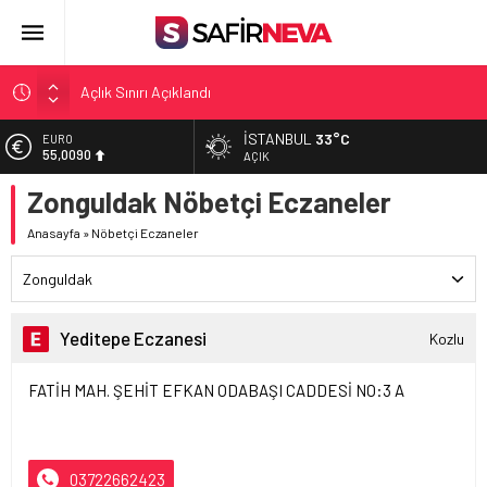
Açlık Sınırı Açıklandı
Öğretmenlere Kötü Haber
İSTANBUL
33°C
EURO
FETÖ’nün kritik ismi tutuklandı
55,0090
AÇIK
Son dakika… İstanbul’da trafik felç
Zonguldak Nöbetçi Eczaneler
ALTIN
6.415,36
Yunanistan Başbakanı Çipras Türkiye’ye gelecek
Anasayfa
»
Nöbetçi Eczaneler
BİST
13.603,26
Zonguldak
DOLAR
47,5766
Yeditepe Eczanesi
Kozlu
FATİH MAH. ŞEHİT EFKAN ODABAŞI CADDESİ NO:3 A
03722662423