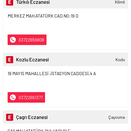
Türkılı Eczanesi
Kilimli
MERKEZ MAH.ATATÜRK CAD.NO:19 D
03722656808
Kozlu Eczanesi
Kozlu
19 MAYIS MAHALLESİ ,İSTASYON CADDESİ,4 A
03722661377
Çagrı Eczanesi
Çaycuma