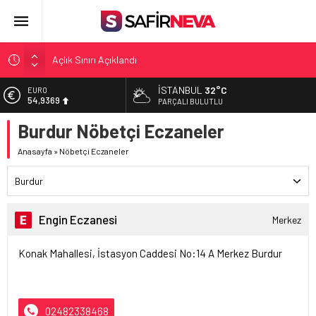
Açlık Sınırı Açıklandı
Öğretmenlere Kötü Haber
İSTANBUL
32°C
EURO
54,9369
FETÖ’nün kritik ismi tutuklandı
PARÇALI BULUTLU
Son dakika… İstanbul’da trafik felç
Burdur Nöbetçi Eczaneler
ALTIN
6.378,93
Yunanistan Başbakanı Çipras Türkiye’ye gelecek
Anasayfa
»
Nöbetçi Eczaneler
BİST
13.726,39
Burdur
DOLAR
47,5774
Engin Eczanesi
Merkez
Konak Mahallesi, İstasyon Caddesi No:14 A Merkez Burdur
02482338468