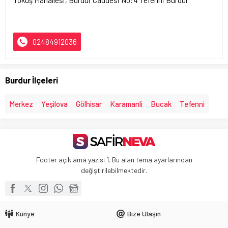
Yokuş Mahallesi, Burdur Caddesi No:4 Tefenni Burdur
02484912036
Burdur İlçeleri
Merkez
Yeşilova
Gölhisar
Karamanli
Bucak
Tefenni
Footer açıklama yazısı 1. Bu alan tema ayarlarından
değiştirilebilmektedir.
Künye
Bize Ulaşın