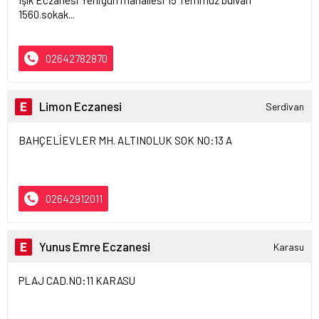
Işık Eczanesi Yenigün mahallesi 15 Temmuz bulvarı
1560.sokak...
02642782870
Limon Eczanesi
Serdivan
BAHÇELİEVLER MH. ALTINOLUK SOK NO:13 A
02642912011
Yunus Emre Eczanesi
Karasu
PLAJ CAD.NO:11 KARASU