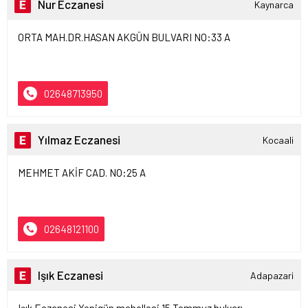
Nur Eczanesi
Kaynarca
ORTA MAH.DR.HASAN AKGÜN BULVARI NO:33 A
02648713950
Yılmaz Eczanesi
Kocaali
MEHMET AKİF CAD. NO:25 A
02648121100
Işık Eczanesi
Adapazari