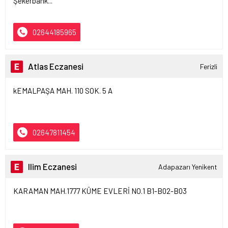
Şekerbank...
02644185965
Atlas Eczanesi
Ferizli
kEMALPAŞA MAH. 110 SOK. 5 A
02647811454
Ilim Eczanesi
Adapazarı Yenikent
KARAMAN MAH.1777 KÜME EVLERİ NO.1 B1-B02-B03