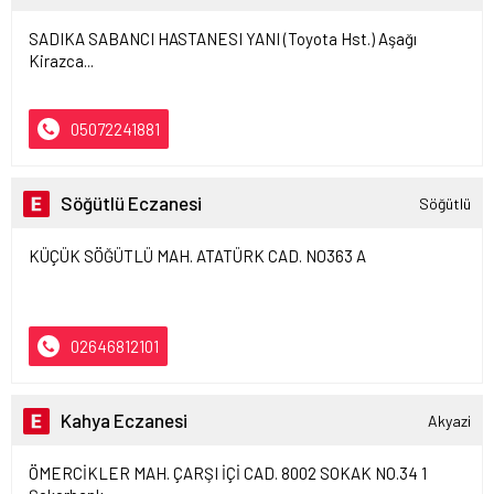
SADIKA SABANCI HASTANESI YANI (Toyota Hst.) Aşağı
Kirazca...
05072241881
Söğütlü Eczanesi
Söğütlü
KÜÇÜK SÖĞÜTLÜ MAH. ATATÜRK CAD. NO363 A
02646812101
Kahya Eczanesi
Akyazi
ÖMERCİKLER MAH. ÇARŞI İÇİ CAD. 8002 SOKAK NO.34 1