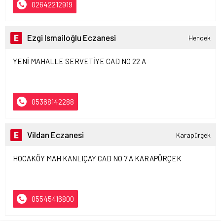
02642212919
Ezgi Ismailoğlu Eczanesi
Hendek
YENİ MAHALLE SERVETİYE CAD NO 22 A
05368142288
Vildan Eczanesi
Karapürçek
HOCAKÖY MAH KANLIÇAY CAD NO 7 A KARAPÜRÇEK
05545416800