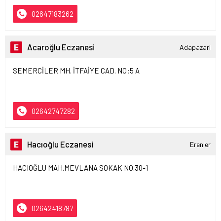
02647183262
Acaroğlu Eczanesi
Adapazari
SEMERCİLER MH. İTFAİYE CAD. NO:5 A
02642747282
Hacıoğlu Eczanesi
Erenler
HACIOĞLU MAH.MEVLANA SOKAK NO.30-1
02642418787