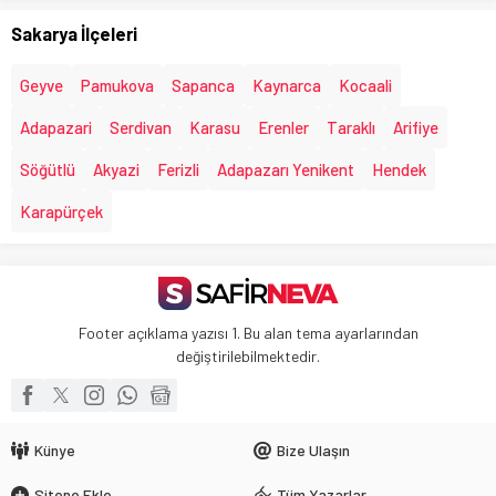
Sakarya İlçeleri
Geyve
Pamukova
Sapanca
Kaynarca
Kocaali
Adapazari
Serdivan
Karasu
Erenler
Taraklı
Arifiye
Söğütlü
Akyazi
Ferizli
Adapazarı Yenikent
Hendek
Karapürçek
Footer açıklama yazısı 1. Bu alan tema ayarlarından
değiştirilebilmektedir.
Künye
Bize Ulaşın
Sitene Ekle
Tüm Yazarlar