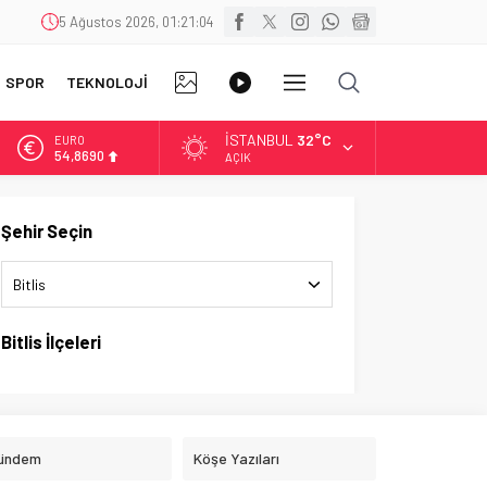
5 Ağustos 2026, 01:21:04
FOTO
VİDEO
SPOR
TEKNOLOJİ
DİĞER
GALERİ
GALERİ
İSTANBUL
32°C
EURO
54,8690
AÇIK
ALTIN
6.235,11
Şehir Seçin
BİST
13.687,93
Bitlis
DOLAR
47,5457
Bitlis İlçeleri
ündem
Köşe Yazıları