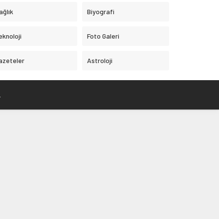
ağlık
Biyografi
eknoloji
Foto Galeri
azeteler
Astroloji
.