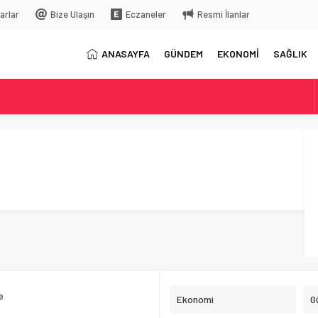
arlar
Bize Ulaşın
Eczaneler
Resmi İlanlar
ANASAYFA
GÜNDEM
EKONOMİ
SAĞLIK
elç
rkiye’ye gelecek
e
Ekonomi
G