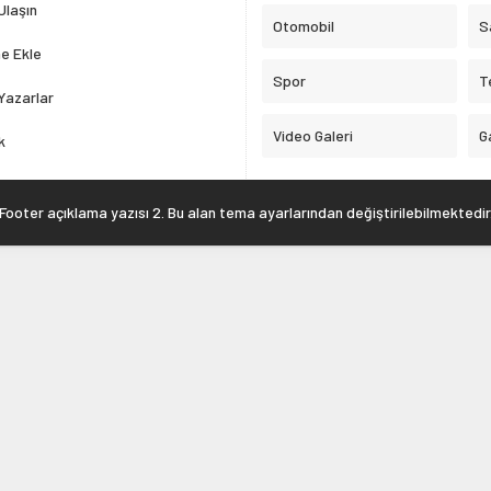
Ulaşın
Otomobil
S
e Ekle
Spor
T
Yazarlar
Video Galeri
G
k
Footer açıklama yazısı 2. Bu alan tema ayarlarından değiştirilebilmektedir